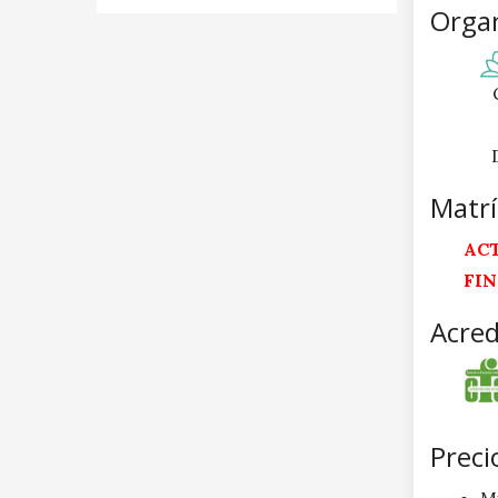
Organ
Matrí
AC
FI
Acred
Preci