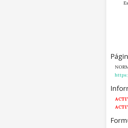
Pági
NORM
https
Infor
ACTI
ACTI
Formu