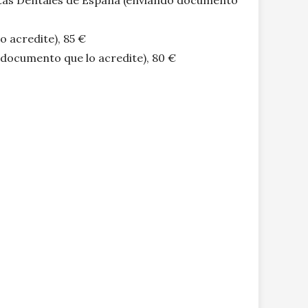
stas Dentales de España (enviando documento
 acredite), 85 €
documento que lo acredite), 80 €