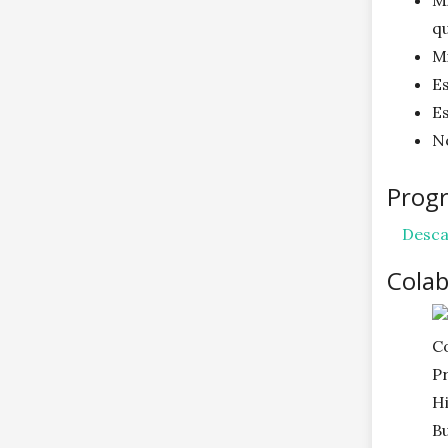
M
qu
M
Es
Es
N
Prog
Desca
Colab