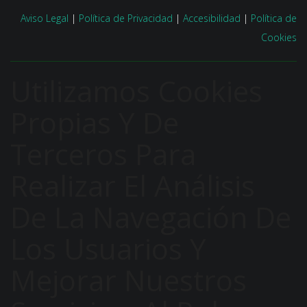
Aviso Legal
|
Política de Privacidad
|
Accesibilidad
|
Política de
Cookies
Utilizamos Cookies
Propias Y De
Terceros Para
Realizar El Análisis
De La Navegación De
Los Usuarios Y
Mejorar Nuestros